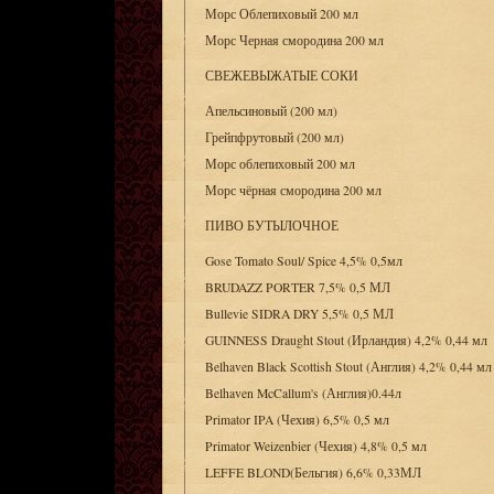
Морс Облепиховый 200 мл
Морс Черная смородина 200 мл
СВЕЖЕВЫЖАТЫЕ СОКИ
Апельсиновый (200 мл)
Грейпфрутовый (200 мл)
Морс облепиховый 200 мл
Морс чёрная смородина 200 мл
ПИВО БУТЫЛОЧНОЕ
Gose Tomato Soul/ Spice 4,5% 0,5мл
BRUDAZZ PORTER 7,5% 0,5 МЛ
Bullevie SIDRA DRY 5,5% 0,5 МЛ
GUINNESS Draught Stout (Ирландия) 4,2% 0,44 мл
Belhaven Black Scottish Stout (Англия) 4,2% 0,44 мл
Belhaven McCallum's (Англия)0.44л
Primator IPA (Чехия) 6,5% 0,5 мл
Primator Weizenbier (Чехия) 4,8% 0,5 мл
LEFFE BLOND(Бельгия) 6,6% 0,33МЛ