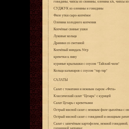
говядины, чипсы из свинины, оленина х/к, чипсы из
СУДЖУК из оленины и говядины
Филе утки сыро-копчёное
Оленина холодного копчения
Копчёные свиные ушки
Луковые кольца
Драники со сметаной
Копчёный миндаль 50гр
креветки к пиву
куриные крылышки с соусом "Тайский чили"
Кольца кальмаров с соусом "тар-тар"
САЛАТЫ
Салат с томатами и нежным сыром «Фета»
Классический салат "Цезарь" с курицей
Салат Цезарь с креветками
Острый мясной салат с нежным филе цыплёнка с о
Острый мясной салат с говядиной и овощным рата
Салат с запечёным картофелем, нежной говядиной
горчичной заправке