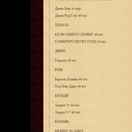
Джим Бим 4 года
Джим Ред Стаг 40 мл
ТЕКИЛА
БУЭН ОМИГО СИЛВЕР 40 мл
СОМБРЕРО НЕГРО ГОЛД 40 мл
ДЖИН
Гордонс 40 мл
РОМ
Барсело Бланко 40 мл
Олд Ник Дарк 40 мл
БРЕНДИ
Арарат 3* 40 мл
Арарат 5 * 40 мл
КОНЬЯК
МОННЕ VS 40МЛ