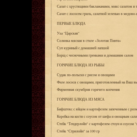
Салат с хрустящими баклажанами, микс салатом и
Салат с лососем гриль, салатной зеленью в медово-
ПЕРВЫЕ БЛЮДА
Уха "Царская"
Солянка мясная в стиле «Золотая Пинта»
Суп куриный с домашней лапшой
Борщ с чесночными гренками и домашним салом
ГОРЯЧИЕ БЛЮДА ИЗ РЫБЫ
Судак по-польски с рисом и овощами
Филе лосося с овощами, приготовленный на Ваш вы
Фирменная скумбрия горячего копчения
ГОРЯЧИЕ БЛЮДА ИЗ МЯСА
Бифштекс с яйцом и картофелем запеченным с роз
Корейка на кости с соусом от шефа и овощным сал
Стейк "Тендерлойн" с картофелем стоун и соусом "
Стейк "Стрилойн" за 100 гр