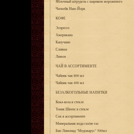
Яблочный штрудель с шариком мороженого
Чизкейк Нью-Йорк
КОФЕ
Эспрессо
Американо
Капучино
Сливки
Лимон
ЧАЙ В АССОРТИМЕНТЕ
Чайник чая 800 мл
Чайник чая 400 мл
БЕЗАЛКОГОЛЬНЫЕ НАПИТКИ
Кока-кола в стекле
Тоник Швепс в стекле
Сок в ассортименте
Минеральная вода газ/не газ
Био Лимонад "Медоварус" 500мл