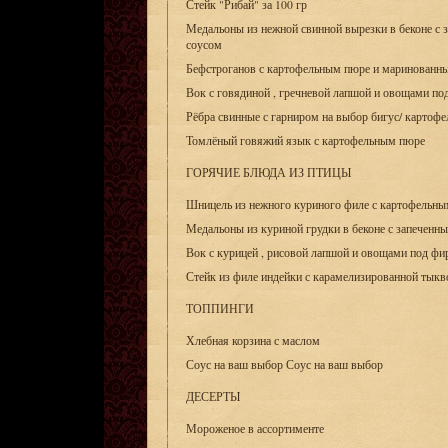
Стейк "Рибай" за 100 гр
Медальоны из нежной свинной вырезки в беконе с 
соусом
Бефстроганов с картофельным пюре и маринованн
Вок с говядиной , гречневой лапшой и овощами п
Рёбра свинные с гарниром на выбор бигус/ картофе
Томлёный говяжий язык с картофельным пюре
ГОРЯЧИЕ БЛЮДА ИЗ ПТИЦЫ
Шницель из нежного куриного филе с картофельн
Медальоны из куриной грудки в беконе с запеченн
Вок с курицей , рисовой лапшой и овощами под ф
Стейк из филе индейки с карамелизированной тыкв
ТОППИНГИ
Хлебная корзина с маслом
Соус на ваш выбор Соус на ваш выбор
ДЕСЕРТЫ
Мороженое в ассортименте