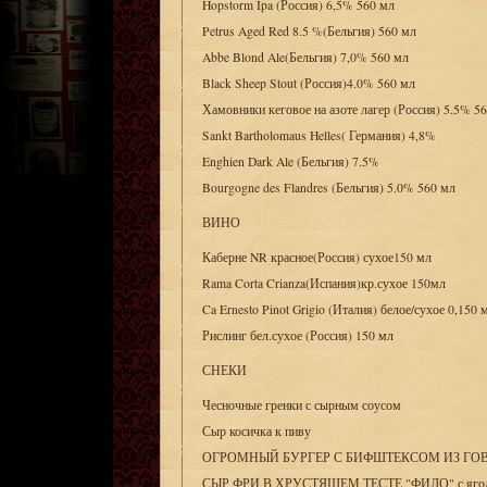
Hopstorm Ipa (Россия) 6,5% 560 мл
Petrus Aged Red 8.5 %(Бельгия) 560 мл
Abbe Blond Ale(Бельгия) 7,0% 560 мл
Black Sheep Stout (Россия)4.0% 560 мл
Хамовники кеговое на азоте лагер (Россия) 5.5% 5
Sankt Bartholomaus Helles( Германия) 4,8%
Enghien Dark Ale (Бельгия) 7.5%
Bourgogne des Flandres (Бельгия) 5.0% 560 мл
ВИНО
Каберне NR красное(Россия) сухое150 мл
Rama Corta Crianza(Испания)кр.сухое 150мл
Ca Ernesto Pinot Grigio (Италия) белое/сухое 0,150 
Рислинг бел.сухое (Россия) 150 мл
СНЕКИ
Чесночные гренки с сырным соусом
Сыр косичка к пиву
ОГРОМНЫЙ БУРГЕР С БИФШТЕКСОМ ИЗ ГО
СЫР ФРИ В ХРУСТЯЩЕМ ТЕСТЕ "ФИЛО" с ягод