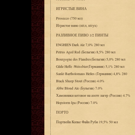
ИГРИСТЫЕ ВИНА
Prosecco (750 мл)
Игристое вино (п/сл, п/сух)
РАЗЛИВНОЕ ПИВО 1/2 ПИНТЫ
ENGHIEN Dark Ale 7,0% 280 мл
Petrus Aged Red (Бельгия) 8,5% 280 мл
Bourgogne des Flandres(Бельгия) 5,0% 280 мл
Gilde Heffe -Weissbier(Германия) 5,1% 280 мл
Sankt Bartholomaus Helles (Германия) 4,8% 280
Black Sheep Stout (Россия) 4.0%
Abbe Blond Ale (Бульгия) 7.0%
Хамовники кеговое на азоте лагер (Россия) 4.7%
Hopstorm Ipa (Россия) 7.0%
ПОРТО
Портвейн Копке Файн Руби 19,5% 50 мл