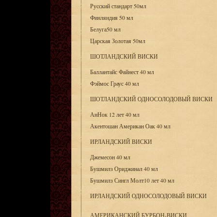
Русский стандарт 50мл
Финляндия 50 мл
Белуга50 мл
Царская Золотая 50мл
ШОТЛАНДСКИЙ ВИСКИ
Баллантайс Файнест 40 мл
Фэймос Граус 40 мл
ШОТЛАНДСКИЙ ОДНОСОЛОДОВЫЙ ВИСКИ
АнНок 12 лет 40 мл
Акентошан Американ Оак 40 мл
ИРЛАНДСКИЙ ВИСКИ
Джемесон 40 мл
Бушмилз Ориджинал 40 мл
Бушмилз Сингл Молт10 лет 40 мл
ИРЛАНДСКИЙ ОДНОСОЛОДОВЫЙ ВИСКИ
АМЕРИКАНСКИЙ БУРБОН-ВИСКИ