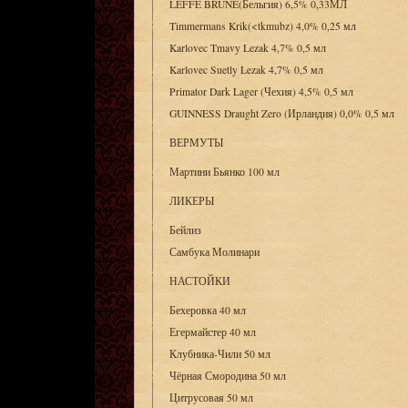
LEFFE BRUNE(Бельгия) 6,5% 0,33МЛ
Timmermans Krik(<tkmubz) 4,0% 0,25 мл
Karlovec Tmavy Lezak 4,7% 0,5 мл
Karlovec Suetly Lezak 4,7% 0,5 мл
Primator Dark Lager (Чехия) 4,5% 0,5 мл
GUINNESS Draught Zero (Ирландия) 0,0% 0,5 мл
ВЕРМУТЫ
Мартини Бьянко 100 мл
ЛИКЕРЫ
Бейлиз
Самбука Молинари
НАСТОЙКИ
Бехеровка 40 мл
Егермайстер 40 мл
Клубника-Чили 50 мл
Чёрная Смородина 50 мл
Цитрусовая 50 мл