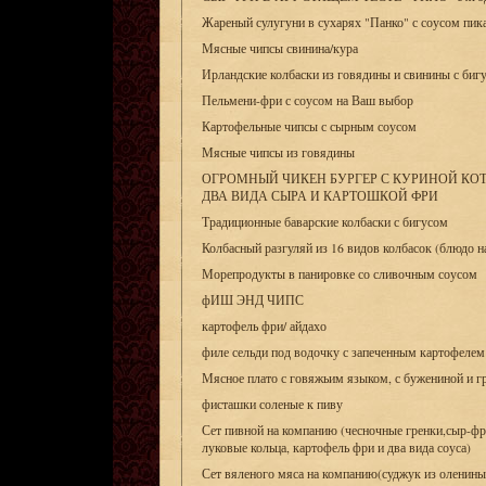
Жареный сулугуни в сухарях "Панко" с соусом пик
Мясные чипсы свинина/кура
Ирландские колбаски из говядины и свинины с биг
Пельмени-фри с соусом на Ваш выбор
Картофельные чипсы с сырным соусом
Мясные чипсы из говядины
ОГРОМНЫЙ ЧИКЕН БУРГЕР С КУРИНОЙ КОТ
ДВА ВИДА СЫРА И КАРТОШКОЙ ФРИ
Традиционные баварские колбаски с бигусом
Колбасный разгуляй из 16 видов колбасок (блюдо 
Морепродукты в панировке со сливочным соусом
фИШ ЭНД ЧИПС
картофель фри/ айдахо
филе сельди под водочку с запеченным картофеле
Мясное плато с говяжьим языком, с бужениной и г
фисташки соленые к пиву
Сет пивной на компанию (чесночные гренки,сыр-фр
луковые кольца, картофель фри и два вида соуса)
Сет вяленого мяса на компанию(суджук из оленины 